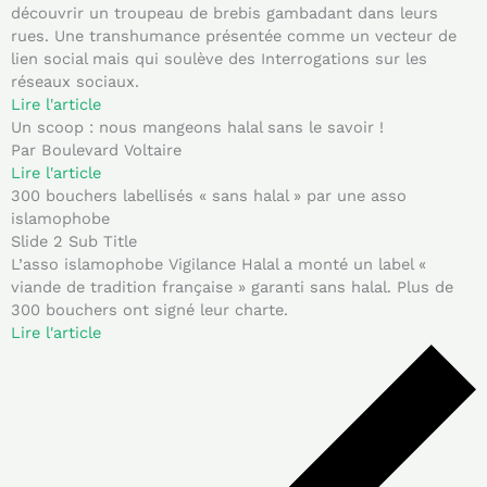
découvrir un troupeau de brebis gambadant dans leurs
rues. Une transhumance présentée comme un vecteur de
lien social mais qui soulève des Interrogations sur les
réseaux sociaux.
Lire l'article
Un scoop : nous mangeons halal sans le savoir !
Par Boulevard Voltaire
Lire l'article
300 bouchers labellisés « sans halal » par une asso
islamophobe
Slide 2 Sub Title
L’asso islamophobe Vigilance Halal a monté un label «
viande de tradition française » garanti sans halal. Plus de
300 bouchers ont signé leur charte.
Lire l'article