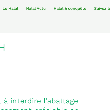
Le Halal
Halal Actu
Halal & conquête
Suivez l
H
t à interdire l’abattage