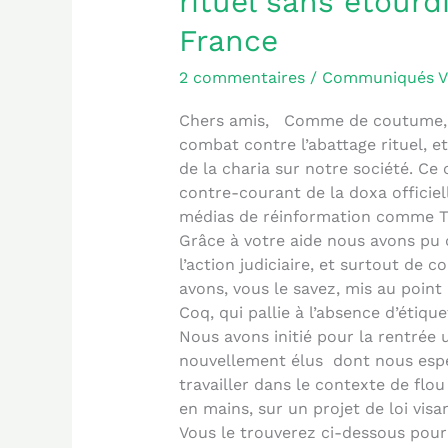
rituel sans étour
à
interdire
France
l’abattage
rituel
2 commentaires
/
Communiqués 
sans
Chers amis, Comme de coutume, j
étourdissement
combat contre l’abattage rituel, e
préalable
de la charia sur notre société. C
en
contre-courant de la doxa officiel
France
médias de réinformation comme TV
Grâce à votre aide nous avons pu 
l’action judiciaire, et surtout de
avons, vous le savez, mis au point
Coq, qui pallie à l’absence d’étiqu
Nous avons initié pour la rentrée 
nouvellement élus dont nous espé
travailler dans le contexte de flou
en mains, sur un projet de loi visa
Vous le trouverez ci-dessous pour