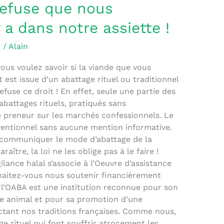
 refuse que nous
 a dans notre assiette !
H
/
Alain
vous voulez savoir si la viande que vous
est issue d’un abattage rituel ou traditionnel
efuse ce droit ! En effet, seule une partie des
abattages rituels, pratiqués sans
e preneur sur les marchés confessionnels. Le
onventionnel sans aucune mention informative.
 à communiquer le mode d’abattage de la
aître, la loi ne les oblige pas à le faire !
ilance halal s’associe à l’Oeuvre d’assistance
haitez-vous nous soutenir financièrement
l’OABA est une institution reconnue pour son
e animal et pour sa promotion d’une
tant nos traditions françaises. Comme nous,
ge rituel qui font souffrir atrocement les