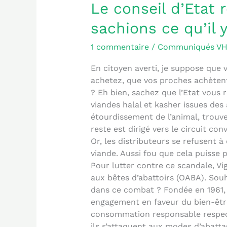
conseil
Le conseil d’Etat
d’Etat
sachions ce qu’il y
refuse
que
1 commentaire
/
Communiqués V
nous
sachions
En citoyen averti, je suppose que 
ce
achetez, que vos proches achètent 
qu’il
? Eh bien, sachez que l’Etat vous r
y
viandes halal et kasher issues des 
a
étourdissement de l’animal, trouv
dans
reste est dirigé vers le circuit c
notre
Or, les distributeurs se refusent
assiette
viande. Aussi fou que cela puisse par
!
Pour lutter contre ce scandale, Vig
aux bêtes d’abattoirs (OABA). Sou
dans ce combat ? Fondée en 1961, 
engagement en faveur du bien-êtr
consommation responsable respec­
ils s’attaquent aux modes d’abatta