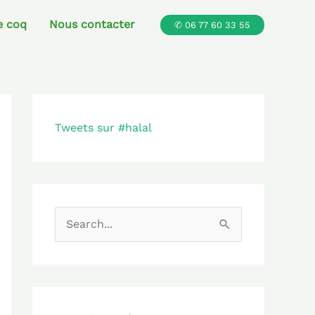
e coq
Nous contacter
✆ 06 77 60 33 55
Tweets sur #halal
R
e
c
h