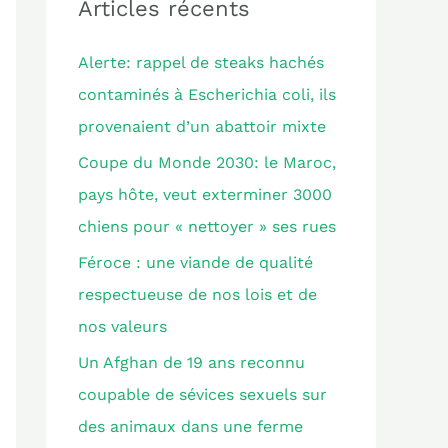
e
Articles récents
r
Alerte: rappel de steaks hachés
c
contaminés à Escherichia coli, ils
h
provenaient d’un abattoir mixte
e
Coupe du Monde 2030: le Maroc,
r
pays hôte, veut exterminer 3000
chiens pour « nettoyer » ses rues
:
Féroce : une viande de qualité
respectueuse de nos lois et de
nos valeurs
Un Afghan de 19 ans reconnu
coupable de sévices sexuels sur
des animaux dans une ferme