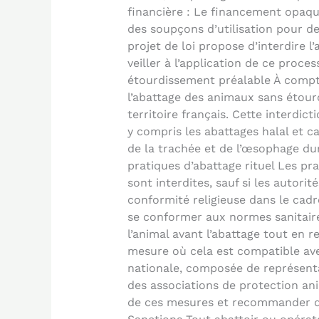
financière : Le financement opaque
des soupçons d’utilisation pour des
projet de loi propose d’interdire 
veiller à l’application de ce proces
étourdissement préalable À compte
l’abattage des animaux sans étourd
territoire français. Cette interdic
y compris les abattages halal et ca
de la trachée et de l’œsophage dur
pratiques d’abattage rituel Les pr
sont interdites, sauf si les autorit
conformité religieuse dans le cadr
se conformer aux normes sanitaires
l’animal avant l’abattage tout en r
mesure où cela est compatible av
nationale, composée de représentan
des associations de protection anim
de ces mesures et recommander d’é