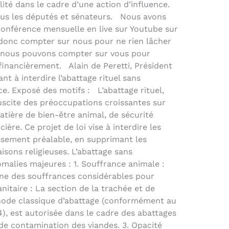
ilité dans le cadre d’une action d’influence.
tous les députés et sénateurs. Nous avons
conférence mensuelle en live sur Youtube sur
 donc compter sur nous pour ne rien lâcher
 nous pouvons compter sur vous pour
financièrement. Alain de Peretti, Président
ant à interdire l’abattage rituel sans
e. Exposé des motifs : L’abattage rituel,
uscite des préoccupations croissantes sur
tière de bien-être animal, de sécurité
ière. Ce projet de loi vise à interdire les
ssement préalable, en supprimant les
isons religieuses. L’abattage sans
malies majeures : 1. Souffrance animale :
ne des souffrances considérables pour
anitaire : La section de la trachée et de
thode classique d’abattage (conformément au
, est autorisée dans le cadre des abattages
 de contamination des viandes. 3. Opacité