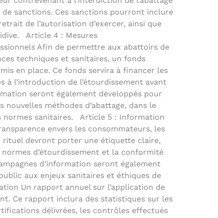
ur contrevenant à l’interdiction de l’abattage
 de sanctions. Ces sanctions pourront inclure
trait de l’autorisation d’exercer, ainsi que
idive. Article 4 : Mesures
sionnels Afin de permettre aux abattoirs de
ces techniques et sanitaires, un fonds
is en place. Ce fonds servira à financer les
s à l’introduction de l’étourdissement avant
rmation seront également développés pour
ces nouvelles méthodes d’abattage, dans le
 normes sanitaires. Article 5 : Information
transparence envers les consommateurs, les
 rituel devront porter une étiquette claire,
s normes d’étourdissement et la conformité
 campagnes d’information seront également
public aux enjeux sanitaires et éthiques de
luation Un rapport annuel sur l’application de
nt. Ce rapport inclura des statistiques sur les
rtifications délivrées, les contrôles effectués