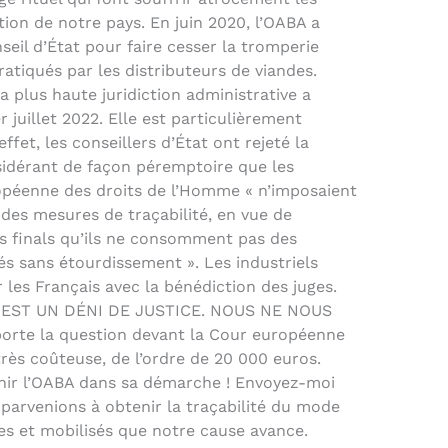
tion de notre pays. En juin 2020, l’OABA a
seil d’État pour faire cesser la tromperie
tiqués par les distributeurs de viandes.
a plus haute juridiction administrative a
r juillet 2022. Elle est particulièrement
ffet, les conseillers d’État ont rejeté la
dérant de façon péremptoire que les
opéenne des droits de l’Homme « n’imposaient
 des mesures de traçabi­lité, en vue de
s finals qu’ils ne consomment pas des
és sans étourdissement ». Les industriels
les Français avec la bénédiction des juges.
 EST UN DÉNI DE JUSTICE. NOUS NE NOUS
rte la question devant la Cour européenne
très coûteuse, de l’ordre de 20 000 euros.
nir l’OABA dans sa démarche ! Envoyez-moi
parvenions à obtenir la traçabilité du mode
res et mobilisés que notre cause avance.