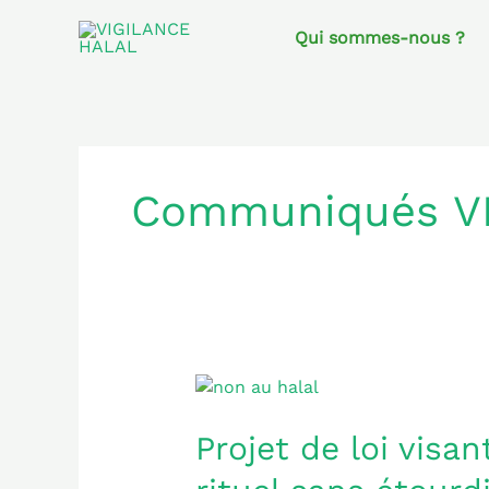
Aller
au
Qui sommes-nous ?
contenu
Communiqués V
Projet
de
loi
Projet de loi visan
visant