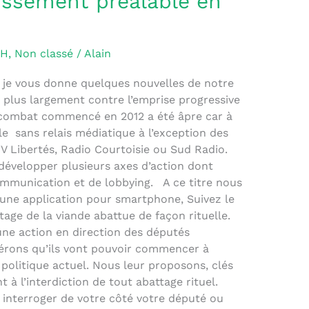
dissement préalable en
VH
,
Non classé
/
Alain
e vous donne quelques nouvelles de notre
t plus largement contre l’emprise progressive
e combat commencé en 2012 a été âpre car à
le sans relais médiatique à l’exception des
 Libertés, Radio Courtoisie ou Sud Radio.
développer plusieurs axes d’action dont
 communication et de lobbying. A ce titre nous
 une application pour smartphone, Suivez le
etage de la viande abattue de façon rituelle.
une action en direction des députés
rons qu’ils vont pouvoir commencer à
 politique actuel. Nous leur proposons, clés
nt à l’interdiction de tout abattage rituel.
 interroger de votre côté votre député ou