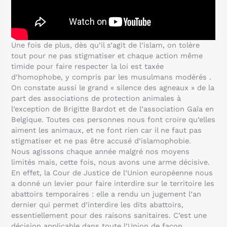
Une fois de plus, dès qu’il s’agit de l’islam, on tolère
tout pour ne pas stigmatiser et chaque action même
timide pour faire respecter la loi est taxée
d’homophobe, y compris par les musulmans modérés .
On constate aussi le grand « silence des agneaux » de la
part des associations de protection animales à
l’exception de Brigitte Bardot et de l’association Gaïa en
Belgique. Toutes ces personnes nous font croire qu’elles
aiment les animaux, et ne font rien car il ne faut pas
stigmatiser et ne pas être accusé d’islamophobie.
Nous agissons chaque année malgré nos moyens
limités mais, cette fois, nous avons une arme décisive.
En effet, la Cour de Justice de l’Union européenne nous
a donné un levier pour faire interdire sur le territoire les
abattoirs temporaires : elle a rendu un jugement l’an
dernier qui permet d’interdire les dits abattoirs,
essentiellement pour des raisons sanitaires. C’est une
décision applicable dans toute l’Union de façon