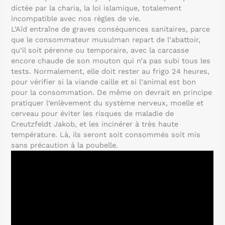
dictée par la charia, la loi islamique, totalement
incompatible avec nos règles de vie.
L’Aïd entraîne de graves conséquences sanitaires, parce
que le consommateur musulman repart de l’abattoir,
qu’il soit pérenne ou temporaire, avec la carcasse
encore chaude de son mouton qui n’a pas subi tous les
tests. Normalement, elle doit rester au frigo 24 heures,
pour vérifier si la viande caille et si l’animal est bon
pour la consommation. De même on devrait en principe
pratiquer l’enlèvement du système nerveux, moelle et
cerveau pour éviter les risques de maladie de
Creutzfeldt Jakob, et les incinérer à très haute
température. Là, ils seront soit consommés soit mis
sans précaution à la poubelle.