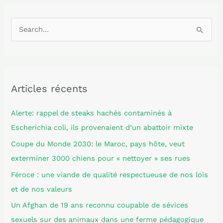
R
e
c
h
Articles récents
e
r
Alerte: rappel de steaks hachés contaminés à
c
Escherichia coli, ils provenaient d’un abattoir mixte
h
Coupe du Monde 2030: le Maroc, pays hôte, veut
e
exterminer 3000 chiens pour « nettoyer » ses rues
r
Féroce : une viande de qualité respectueuse de nos lois
et de nos valeurs
:
Un Afghan de 19 ans reconnu coupable de sévices
sexuels sur des animaux dans une ferme pédagogique