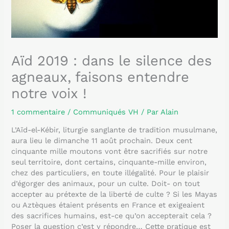
Aïd 2019 : dans le silence des
agneaux, faisons entendre
notre voix !
1 commentaire
/
Communiqués VH
/ Par
Alain
L’Aïd-el-Kébir, liturgie sanglante de tradition musulmane,
aura lieu le dimanche 11 août prochain. Deux cent
cinquante mille moutons vont être sacrifiés sur notre
seul territoire, dont certains, cinquante-mille environ,
chez des particuliers, en toute illégalité. Pour le plaisir
d’égorger des animaux, pour un culte. Doit- on tout
accepter au prétexte de la liberté de culte ? Si les Mayas
ou Aztèques étaient présents en France et exigeaient
des sacrifices humains, est-ce qu’on accepterait cela ?
Poser la question c’est y répondre… Cette pratique est