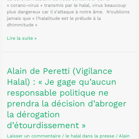
« corano-virus » transmis par le halal, virus beaucoup
plus dangereux car il s’attaque à notre âme. N’oublions
jamais que « l’halalitude est le prélude à la
dhimmitude »
Lire la suite »
Alain
de
Alain de Peretti (Vigilance
Peretti
Halal) : « Je gage qu’aucun
(Vigilance
Halal)
responsable politique ne
:
«
prendra la décision d’abroger
Je
la dérogation
gage
qu’aucun
d’étourdissement »
responsable
politique
Laisser un commentaire
/
le halal dans la presse
/
Alain