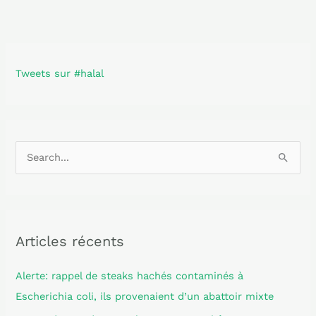
Tweets sur #halal
R
e
c
h
Articles récents
e
r
Alerte: rappel de steaks hachés contaminés à
c
Escherichia coli, ils provenaient d’un abattoir mixte
h