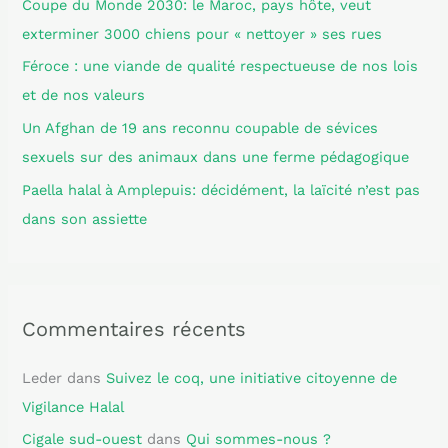
Coupe du Monde 2030: le Maroc, pays hôte, veut
e
exterminer 3000 chiens pour « nettoyer » ses rues
r
Féroce : une viande de qualité respectueuse de nos lois
et de nos valeurs
:
Un Afghan de 19 ans reconnu coupable de sévices
sexuels sur des animaux dans une ferme pédagogique
Paella halal à Amplepuis: décidément, la laïcité n’est pas
dans son assiette
Commentaires récents
Leder
dans
Suivez le coq, une initiative citoyenne de
Vigilance Halal
Cigale sud-ouest
dans
Qui sommes-nous ?