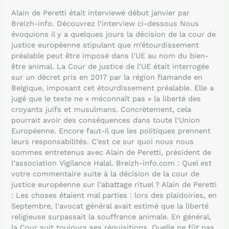
ne
prendra
Alain de Peretti était interviewé début janvier par
la
Breizh-info. Découvrez l’interview ci-dessous Nous
décision
évoquions il y a quelques jours la décision de la cour de
d’abroger
justice européenne stipulant que m’étourdissement
la
préalable peut être imposé dans l’UE au nom du bien-
dérogation
être animal. La Cour de justice de l’UE était interrogée
d’étourdissement
sur un décret pris en 2017 par la région flamande en
»
Belgique, imposant cet étourdissement préalable. Elle a
jugé que le texte ne « méconnaît pas » la liberté des
croyants juifs et musulmans. Concrètement, cela
pourrait avoir des conséquences dans toute l’Union
Européenne. Encore faut-il que les politiques prennent
leurs responsabilités. C’est ce sur quoi nous nous
sommes entretenus avec Alain de Peretti, président de
l’association Vigilance Halal. Breizh-info.com : Quel est
votre commentaire suite à la décision de la cour de
justice européenne sur l’abattage rituel ? Alain de Peretti
: Les choses étaient mal parties : lors des plaidoiries, en
Septembre, l’avocat général avait estimé que la liberté
religieuse surpassait la souffrance animale. En général,
la Cour suit toujours ses réquisitions. Quelle ne fût pas