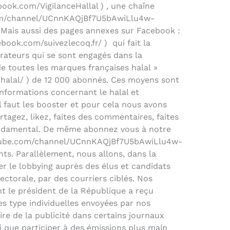
ook.com/VigilanceHallal ) , une chaîne
om/channel/UCnnKAQjBf7U5bAwiLlu4w-
. Mais aussi des pages annexes sur Facebook :
ebook.com/suivezlecoq.fr/ ) qui fait la
ateurs qui se sont engagés dans la
de toutes les marques françaises halal »
alal/ ) de 12 000 abonnés. Ces moyens sont
informations concernant le halal et
il faut les booster et pour cela nous avons
tagez, likez, faites des commentaires, faites
ondamental. De même abonnez vous à notre
utube.com/channel/UCnnKAQjBf7U5bAwiLlu4w-
ts. Parallèlement, nous allons, dans la
r le lobbying auprès des élus et candidats
torale, par des courriers ciblés. Nos
 le président de la République a reçu
s type individuelles envoyées par nos
ire de la publicité dans certains journaux
si que participer à des émissions plus main