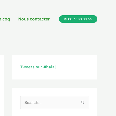
e coq
Nous contacter
✆ 06 77 60 33 55
Tweets sur #halal
R
e