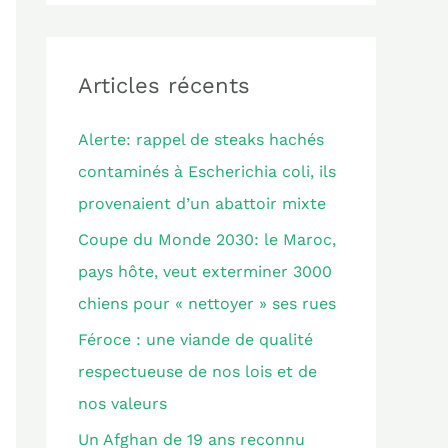
c
h
e
Articles récents
r
Alerte: rappel de steaks hachés
c
contaminés à Escherichia coli, ils
h
provenaient d’un abattoir mixte
e
Coupe du Monde 2030: le Maroc,
r
pays hôte, veut exterminer 3000
chiens pour « nettoyer » ses rues
:
Féroce : une viande de qualité
respectueuse de nos lois et de
nos valeurs
Un Afghan de 19 ans reconnu