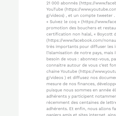
21 000 abonnés (https://www.faceb
YouTube (https://www.youtube.c
g/videos) , et un compte tweeter 
« Suivez le coq » (https://www.fac
promotion des bouchers et restaur
certification non halal, « Boycott 
(https://www.facebook.com/nonauh
très importants pour diffuser les 
l’islamisation de notre pays, mais 
besoin de vous : abonnez-vous, par
connaitre autour de vous c’est f
chaine Youtube (https://www.yo
g/videos ) et diffusez nos documen
mesure de nos finances, développe
puisque nous sommes en année élec
adhérents y participent notamment
récemment des centaines de lettre
adhérents. Et enfin, nous allons fa
papiers amis et sites internet, ain