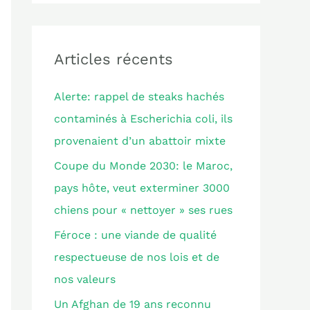
c
h
e
Articles récents
r
Alerte: rappel de steaks hachés
c
contaminés à Escherichia coli, ils
h
provenaient d’un abattoir mixte
e
Coupe du Monde 2030: le Maroc,
r
pays hôte, veut exterminer 3000
chiens pour « nettoyer » ses rues
:
Féroce : une viande de qualité
respectueuse de nos lois et de
nos valeurs
Un Afghan de 19 ans reconnu