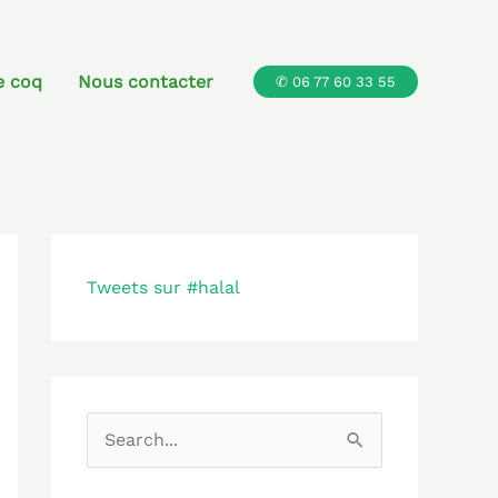
e coq
Nous contacter
✆ 06 77 60 33 55
Tweets sur #halal
R
e