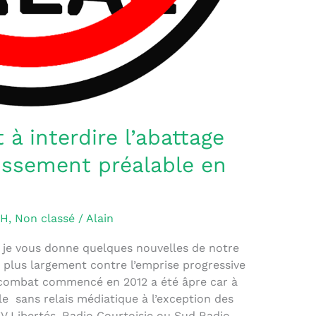
t à interdire l’abattage
dissement préalable en
VH
,
Non classé
/
Alain
e vous donne quelques nouvelles de notre
t plus largement contre l’emprise progressive
e combat commencé en 2012 a été âpre car à
le sans relais médiatique à l’exception des
 Libertés, Radio Courtoisie ou Sud Radio.