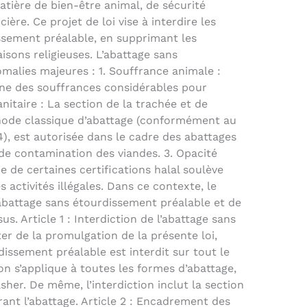
tière de bien-être animal, de sécurité
ière. Ce projet de loi vise à interdire les
ssement préalable, en supprimant les
isons religieuses. L’abattage sans
malies majeures : 1. Souffrance animale :
ne des souffrances considérables pour
anitaire : La section de la trachée et de
thode classique d’abattage (conformément au
, est autorisée dans le cadre des abattages
 de contamination des viandes. 3. Opacité
 de certaines certifications halal soulève
 activités illégales. Dans ce contexte, le
l’abattage sans étourdissement préalable et de
sus. Article 1 : Interdiction de l’abattage sans
r de la promulgation de la présente loi,
issement préalable est interdit sur tout le
tion s’applique à toutes les formes d’abattage,
sher. De même, l’interdiction inclut la section
ant l’abattage. Article 2 : Encadrement des