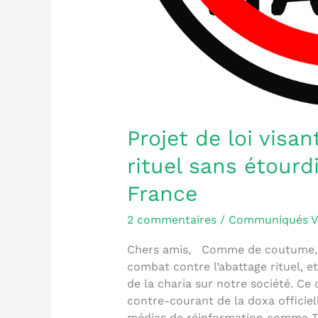
Projet de loi visan
rituel sans étour
France
2 commentaires
/
Communiqués 
Chers amis, Comme de coutume, j
combat contre l’abattage rituel, e
de la charia sur notre société. C
contre-courant de la doxa officiel
médias de réinformation comme TV