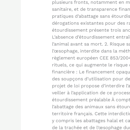
plusieurs fronts, notamment en ma
sanitaire, et de transparence financ
pratiques d’abattage sans étourdi
dérogations existantes pour des ra
étourdissement présente trois ano
L’absence d’étourdissement entraî
l’animal avant sa mort. 2. Risque s
l’œsophage, interdite dans la mé
règlement européen CEE 853/2004)
rituels, ce qui augmente le risque
financière : Le financement opaque
des soupçons d’utilisation pour des
projet de loi propose d’interdire 
veiller à l’application de ce proces
étourdissement préalable À compte
l’abattage des animaux sans étourd
territoire français. Cette interdic
y compris les abattages halal et ca
de la trachée et de l’œsophage dur