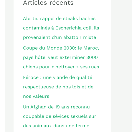
e
Articles récents
r
Alerte: rappel de steaks hachés
c
contaminés à Escherichia coli, ils
h
provenaient d’un abattoir mixte
e
Coupe du Monde 2030: le Maroc,
r
pays hôte, veut exterminer 3000
chiens pour « nettoyer » ses rues
:
Féroce : une viande de qualité
respectueuse de nos lois et de
nos valeurs
Un Afghan de 19 ans reconnu
coupable de sévices sexuels sur
des animaux dans une ferme