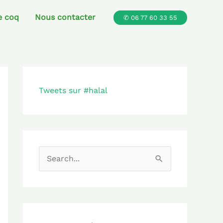
e coq
Nous contacter
✆ 06 77 60 33 55
Tweets sur #halal
R
e
c
h