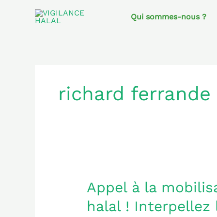
Aller
au
Qui sommes-nous ?
contenu
richard ferrande
Appel
à
Appel à la mobilis
la
halal ! Interpellez
mobilisation