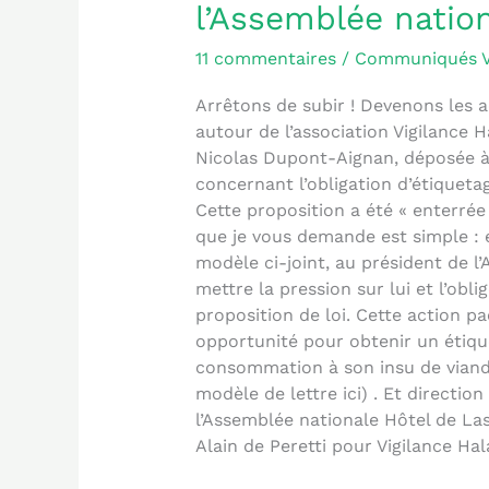
sur
l’Assemblée nation
l’étiquettage
halal
11 commentaires
/
Communiqués 
!
Arrêtons de subir ! Devenons les a
Interpellez
autour de l’association Vigilance 
le
Nicolas Dupont-Aignan, déposée à 
président
concernant l’obligation d’étiquetag
de
Cette proposition a été « enterrée 
l’Assemblée
que je vous demande est simple : 
nationale
modèle ci-joint, au président de l
!
mettre la pression sur lui et l’obl
proposition de loi. Cette action pa
opportunité pour obtenir un étique
consommation à son insu de viande
modèle de lettre ici) . Et directi
l’Assemblée nationale Hôtel de Las
Alain de Peretti pour Vigilance Hal