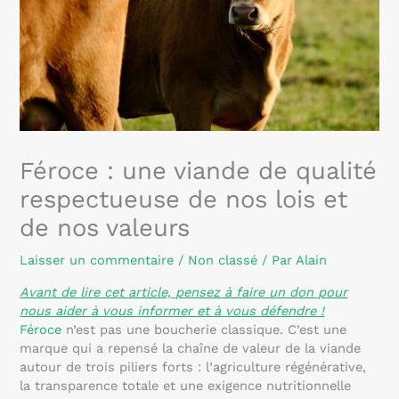
Féroce : une viande de qualité
respectueuse de nos lois et
de nos valeurs
Laisser un commentaire
/
Non classé
/ Par
Alain
Avant de lire cet article, pensez à faire un don pour
nous aider à vous informer et à vous défendre !
Féroce
n’est pas une boucherie classique. C’est une
marque qui a repensé la chaîne de valeur de la viande
autour de trois piliers forts : l’agriculture régénérative,
la transparence totale et une exigence nutritionnelle