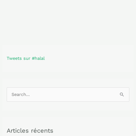
Tweets sur #halal
R
e
c
h
Articles récents
e