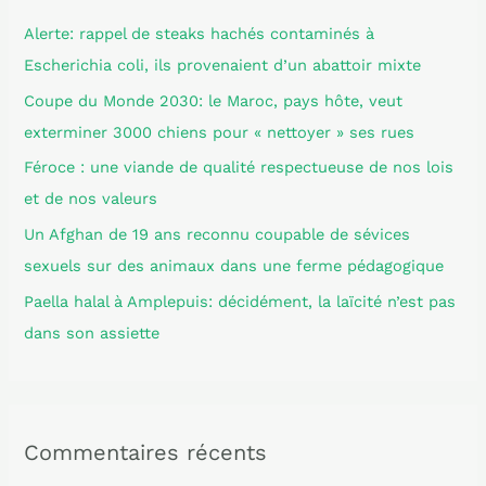
r
Alerte: rappel de steaks hachés contaminés à
c
Escherichia coli, ils provenaient d’un abattoir mixte
h
Coupe du Monde 2030: le Maroc, pays hôte, veut
e
exterminer 3000 chiens pour « nettoyer » ses rues
r
Féroce : une viande de qualité respectueuse de nos lois
et de nos valeurs
:
Un Afghan de 19 ans reconnu coupable de sévices
sexuels sur des animaux dans une ferme pédagogique
Paella halal à Amplepuis: décidément, la laïcité n’est pas
dans son assiette
Commentaires récents