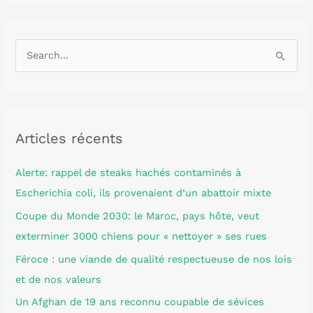
R
e
c
h
Articles récents
e
r
Alerte: rappel de steaks hachés contaminés à
c
Escherichia coli, ils provenaient d’un abattoir mixte
h
Coupe du Monde 2030: le Maroc, pays hôte, veut
e
exterminer 3000 chiens pour « nettoyer » ses rues
r
Féroce : une viande de qualité respectueuse de nos lois
et de nos valeurs
:
Un Afghan de 19 ans reconnu coupable de sévices