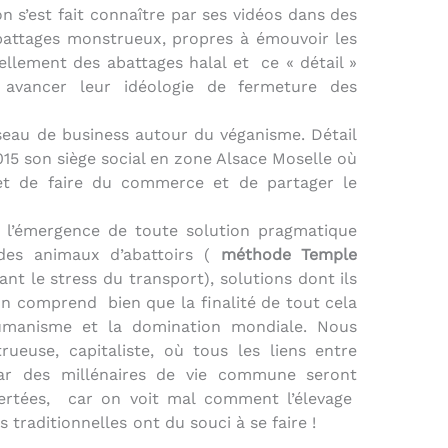
n s’est fait connaître par ses vidéos dans des
abattages monstrueux, propres à émouvoir les
iellement des abattages halal et
ce « détail »
re avancer leur idéologie de fermeture des
eau de business autour du véganisme. Détail
015 son siège social en zone Alsace Moselle où
met de faire du commerce et de partager le
à l’émergence de toute solution pragmatique
 des animaux d’abattoirs (
méthode
Temple
ant le stress du transport), solutions dont ils
n comprend
bien que la finalité de tout cela
shumanisme et la domination mondiale. Nous
ueuse, capitaliste, où tous les liens entre
ar des millénaires de vie commune seront
sertées, car on voit mal comment l’élevage
es traditionnelles ont du souci à se faire !