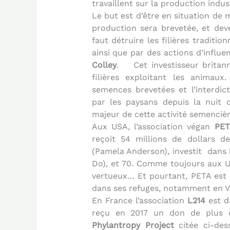
travaillent sur la production indus
Le but est d’être en situation de
production sera brevetée, et deve
faut détruire les filières traditi
ainsi que par des actions d’influ
Colley
.
Cet investisseur brita
filières exploitant les animau
semences brevetées et l’interdic
par les paysans depuis la nuit 
majeur de cette activité semenci
Aux USA, l’association végan
PET
reçoit 54 millions de dollars 
(Pamela Anderson), investit
dans 
Do), et 70. Comme toujours aux US
vertueux… Et pourtant, PETA est l
dans ses refuges, notamment en Vi
En France l’association
L214
est d
reçu en 2017 un don de plus d
Phylantropy Project
citée ci-des