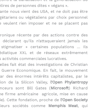
lires de personnes dites « végans ».
érante nous vient des USA, et ne doit pas être
étariens ou végétaliens par choix personnel
ne veulent rien imposer et ne se placent pas
hronique récente par des actions contre des
 déclarant qu’ils n’attaqueraient jamais les
tigmatiser » certaines populations … Ils
médiatique XXL et de réseaux extrêmement
 activités commerciales lucratives.
lles fait état des investigations de Christian
de Guerre Economique. En fait, le mouvement
r des énormes intérêts capitalistes, par le
tion de la Silicon Valley,
l’Open Phylantropy
nceurs sont Bill Gates (
Microsoft
) Richard
e firme américaine
agricole, mise en cause
ie). Cette fondation, proche de
l’Open Society
usieurs sociétés comme
Memphis Meat
, qui