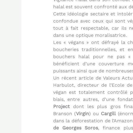
halal est souvent confronté aux dé
Cette idéologie sectaire et intol
confondue avec ceux qui sont vég
tout à fait respectable, car ils 
dans une optique moralisatrice.
Les « végans » ont défrayé la c
boucheries traditionnelles, et en
bouchers halal pour ne pas « s
bénéficient d’une couverture 
puissants ainsi que de nombreuses
Un récent article de Valeurs Actue
Harbulot, directeur de l’Ecole 
végan est totalement contrôlé pa
biais, entre autres, d’une fonda
Project
dont les plus gros fina
Branson (
Virgin
) ou
Cargill
(énorm
dans la déforestation de l’Amazon
de Georges Soros
, finance pl