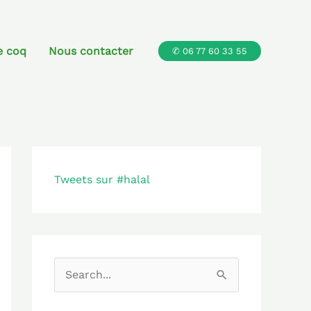
e coq
Nous contacter
✆ 06 77 60 33 55
Tweets sur #halal
R
e