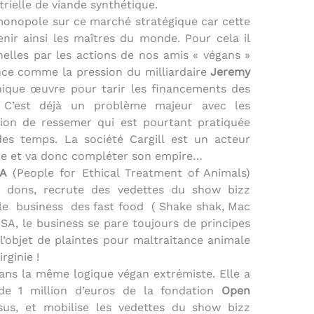
trielle de viande synthétique.
 monopole sur ce marché stratégique car cette
nir ainsi les maîtres du monde. Pour cela il
onnelles par les actions de nos amis « végans »
ence comme la pression du milliardaire
Jeremy
nnique œuvre pour tarir les financements des
x. C’est déjà un problème majeur avec les
tion de ressemer qui est pourtant pratiquée
des temps. La société Cargill est un acteur
ère et va donc compléter son empire…
A
(People for Ethical Treatment of Animals)
de dons, recrute des vedettes du show bizz
le
business
des fast food
( Shake shak, Mac
A, le business se pare toujours de principes
’objet de plaintes pour maltraitance animale
rginie !
ans la même logique végan extrémiste. Elle a
e 1 million d’euros de la fondation
Open
sus, et mobilise les vedettes du show bizz