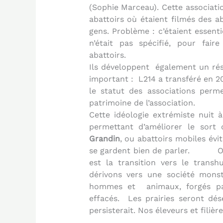
(Sophie Marceau). Cette associatio
abattoirs où étaient filmés des 
gens. Problème : c’étaient essent
n’était pas spécifié, pour fai
abattoirs.
Ils développent
également un rés
important :
L214 a transféré en 2
le statut des associations per
patrimoine de l’association.
Cette idéologie extrémiste nuit 
permettant d’améliorer le sort
Grandin
, ou abattoirs mobiles évit
se gardent bien de parler.
O
est la transition vers le tran
dérivons vers une société monstr
hommes et
animaux, forgés p
effacés.
Les prairies seront dé
persisterait. Nos éleveurs et filièr