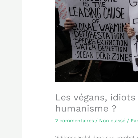
Les végans, idiots
humanisme ?
2 commentaires
/
Non classé
/ Pa
Vigilance Halal dans son combat c