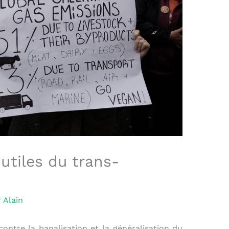
 utiles du trans-
r
Alain
ontre la banalisation et la généralisation du