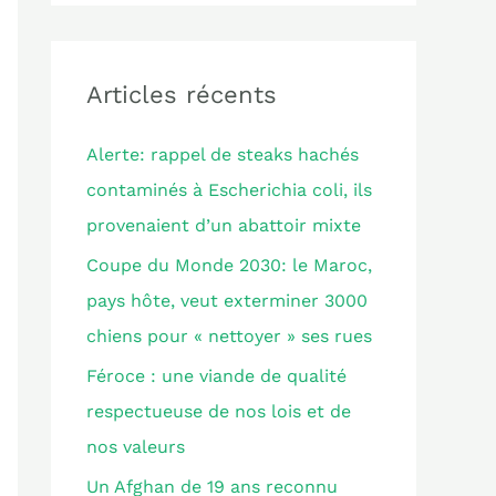
c
h
e
Articles récents
r
Alerte: rappel de steaks hachés
c
contaminés à Escherichia coli, ils
h
provenaient d’un abattoir mixte
e
Coupe du Monde 2030: le Maroc,
r
pays hôte, veut exterminer 3000
chiens pour « nettoyer » ses rues
:
Féroce : une viande de qualité
respectueuse de nos lois et de
nos valeurs
Un Afghan de 19 ans reconnu