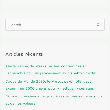
R
e
c
h
Articles récents
e
r
Alerte: rappel de steaks hachés contaminés à
c
Escherichia coli, ils provenaient d’un abattoir mixte
h
Coupe du Monde 2030: le Maroc, pays hôte, veut
e
exterminer 3000 chiens pour « nettoyer » ses rues
r
Féroce : une viande de qualité respectueuse de nos lois
et de nos valeurs
: